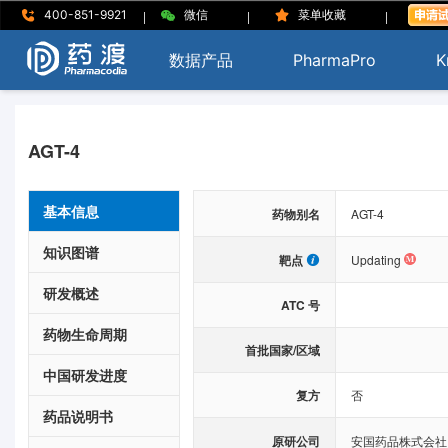
|
|
|
400-851-9921
微信
菜单收藏
数据产品
PharmaPro
K
AGT-4
基本信息
药物别名
AGT-4
知识图谱
靶点
Updating
研发概述
ATC 号
药物生命周期
首批国家/区域
中国研发进度
复方
否
药品说明书
原研公司
安国药品株式会社