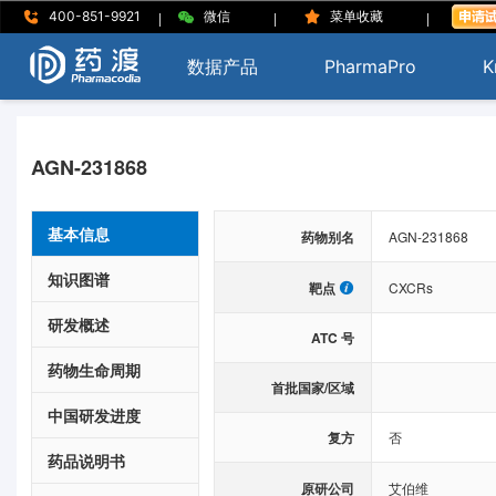
|
|
|
400-851-9921
微信
菜单收藏
数据产品
PharmaPro
K
AGN-231868
基本信息
药物别名
AGN-231868
知识图谱
靶点
CXCRs
研发概述
ATC 号
药物生命周期
首批国家/区域
中国研发进度
复方
否
药品说明书
原研公司
艾伯维