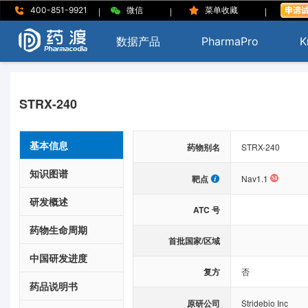
|
|
|
400-851-9921
微信
菜单收藏
数据产品
PharmaPro
K
STRX-240
基本信息
药物别名
STRX-240
知识图谱
靶点
Nav1.1
研发概述
ATC 号
药物生命周期
首批国家/区域
中国研发进度
复方
否
药品说明书
原研公司
Stridebio Inc