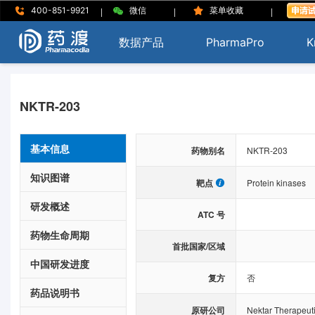
|
|
|
400-851-9921
微信
菜单收藏
数据产品
PharmaPro
K
NKTR-203
基本信息
药物别名
NKTR-203
知识图谱
靶点
Protein kinases
研发概述
ATC 号
药物生命周期
首批国家/区域
中国研发进度
复方
否
药品说明书
原研公司
Nektar Therapeut