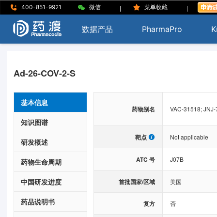
|
|
|
400-851-9921
微信
菜单收藏
数据产品
PharmaPro
K
Ad-26-COV-2-S
基本信息
药物别名
VAC-31518; JNJ-
知识图谱
靶点
Not applicable
研发概述
ATC 号
J07B
药物生命周期
中国研发进度
首批国家/区域
美国
药品说明书
复方
否