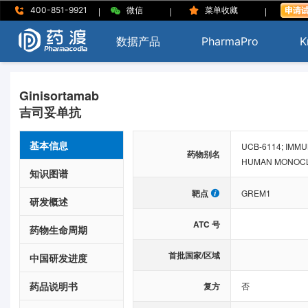
|
|
|
400-851-9921
微信
菜单收藏
数据产品
PharmaPro
K
Ginisortamab
吉司妥单抗
基本信息
UCB-6114; IMMU
药物别名
HUMAN MONOCLO
知识图谱
靶点
GREM1
研发概述
ATC 号
药物生命周期
首批国家/区域
中国研发进度
药品说明书
复方
否