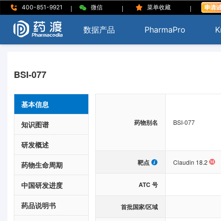
|
|
|
400-851-9921
微信
菜单收藏
数据产品
PharmaPro
K
BSI-077
基本信息
药物别名
BSI-077
知识图谱
研发概述
靶点
Claudin 18.2
药物生命周期
中国研发进度
ATC 号
药品说明书
首批国家/区域