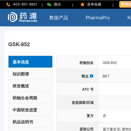
|
|
|
400-851-9921
微信
菜单收藏
数据产品
PharmaPro
K
GSK-852
基本信息
药物别名
GSK-852
知识图谱
靶点
BET
研发概述
ATC 号
药物生命周期
首批国家/区域
中国研发进度
复方
否
药品说明书
原研公司
葛兰素史克
;
斯特