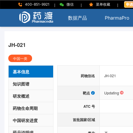
|
|
|
400-851-9921
微信
菜单收藏
数据产品
PharmaPro
JH-021
中国一类
基本信息
药物别名
JH-021
知识图谱
靶点
Updating
研发概述
ATC 号
药物生命周期
首批国家/区域
中国研发进度
药品说明书
否