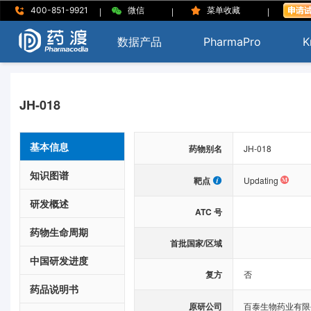
|
|
|
400-851-9921
微信
菜单收藏
数据产品
PharmaPro
K
JH-018
基本信息
药物别名
JH-018
知识图谱
靶点
Updating
研发概述
ATC 号
药物生命周期
首批国家/区域
中国研发进度
复方
否
药品说明书
原研公司
百泰生物药业有限