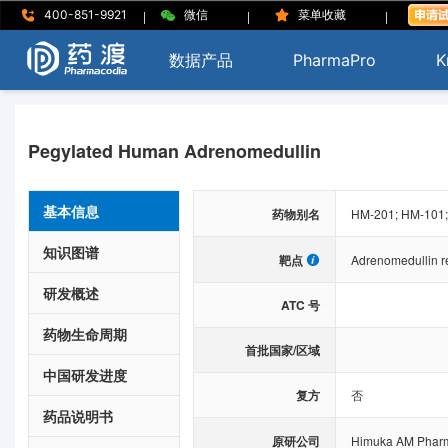
|
|
|
400-851-9921
微信
菜单收藏
数据产品
PharmaPro
K
Pegylated Human Adrenomedullin
基本信息
药物别名
HM-201; HM-101;
知识图谱
靶点
Adrenomedullin r
研发概述
ATC 号
药物生命周期
首批国家/区域
中国研发进度
复方
否
药品说明书
原研公司
Himuka AM Phar