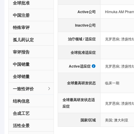
全球批准
Active公司
Himuka AM Phar
中国注册
Inactive公司
特殊审评
治疗领域 / 适应症
克罗恩病
;
溃疡性
孤儿药认定
审评报告
全球批准适应症
中国销量
Active适应症
克罗恩病
;
溃疡性
全球销量
全球最高研发状态
临床一期
一致性评价
全球最高研发状态适
结构信息
克罗恩病
;
溃疡性
应症
合成工艺
国家/区域
美国
;
澳大利亚
活性全景