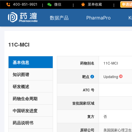
|
|
|
400-851-9921
微信
菜单收藏
数据产品
PharmaPro
K
11C-MCI
基本信息
药物别名
11C-MCI
知识图谱
靶点
Updating
研发概述
ATC 号
药物生命周期
首批国家/区域
中国研发进度
复方
否
药品说明书
原研公司
美国国家心理卫生