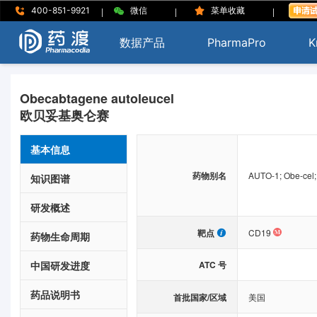
|
|
|
400-851-9921
微信
菜单收藏
数据产品
PharmaPro
K
Obecabtagene autoleucel
欧贝妥基奥仑赛
基本信息
药物别名
AUTO-1; Obe-cel;
知识图谱
研发概述
靶点
CD19
药物生命周期
中国研发进度
ATC 号
药品说明书
首批国家/区域
美国