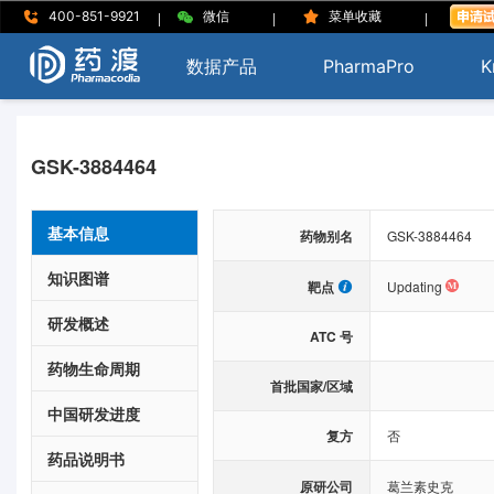
|
|
|
400-851-9921
微信
菜单收藏
数据产品
PharmaPro
K
GSK-3884464
基本信息
药物别名
GSK-3884464
知识图谱
靶点
Updating
研发概述
ATC 号
药物生命周期
首批国家/区域
中国研发进度
复方
否
药品说明书
原研公司
葛兰素史克