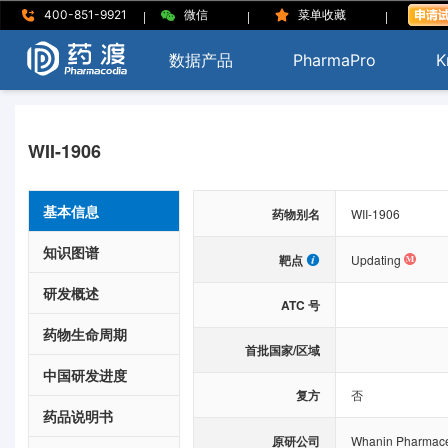
|
|
|
400-851-9921
微信
菜单收藏
数据产品
PharmaPro
K
WII-1906
基本信息
药物别名
WII-1906
知识图谱
靶点
Updating
研发概述
ATC 号
药物生命周期
首批国家/区域
中国研发进度
复方
否
药品说明书
原研公司
Whanin Pharmaceu