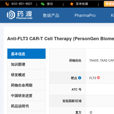
|
|
|
400-851-9921
微信
菜单收藏
数据产品
PharmaPro
K
Anti-FLT3 CAR-T Cell Therapy (PersonGen Biome
基本信息
药物别名
TAA05; TAA5 CAR 
知识图谱
研发概述
靶点
FLT3
药物生命周期
ATC 号
中国研发进度
首批国家/区域
药品说明书
复方
否