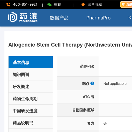
|
|
|
400-851-9921
微信
菜单收藏
数据产品
PharmaPro
K
Allogeneic Stem Cell Therapy (Northwestern Univ
基本信息
药物别名
知识图谱
靶点
Not applicable
研发概述
ATC 号
药物生命周期
首批国家/区域
中国研发进度
药品说明书
复方
否