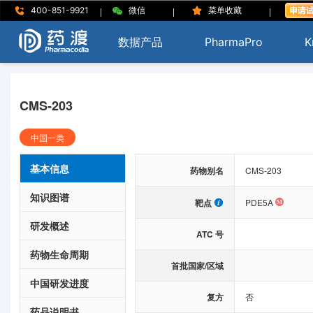
|
|
|
400-851-9921
微信
菜单收藏
数据产品
PharmaPro
K
CMS-203
中国一类
基本信息
药物别名
CMS-203
知识图谱
靶点
PDE5A
研发概述
ATC 号
药物生命周期
首批国家/区域
中国研发进度
复方
否
药品说明书