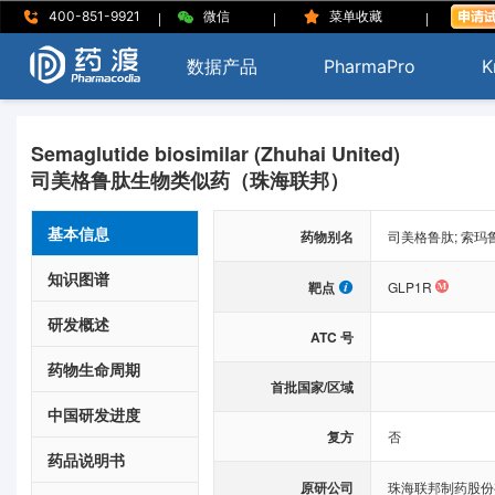
|
|
|
400-851-9921
微信
菜单收藏
数据产品
PharmaPro
K
Semaglutide biosimilar (Zhuhai United)
司美格鲁肽生物类似药（珠海联邦）
基本信息
药物别名
司美格鲁肽; 索
知识图谱
靶点
GLP1R
研发概述
ATC 号
药物生命周期
首批国家/区域
中国研发进度
复方
否
药品说明书
原研公司
珠海联邦制药股份