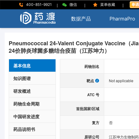
|
|
|
400-851-9921
微信
菜单收藏
数据产品
PharmaPro
Pneumococcal 24-Valent Conjugate Vaccine（Ji
24价肺炎球菌多糖结合疫苗（江苏坤力）
基本信息
药物别名
知识图谱
靶点
Not applicable
研发概述
ATC 号
药物生命周期
首批国家/区域
中国研发进度
复方
否
药品说明书
原研公司
江苏坤力生物制药