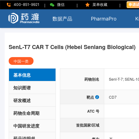
|
|
|
400-851-9921
微信
菜单收藏
数据产品
PharmaPro
K
SenL-T7 CAR T Cells (Hebei Senlang Biological)
中国一类
基本信息
药物别名
Senl-T-7; SENL-1
知识图谱
靶点
CD7
研发概述
ATC 号
药物生命周期
首批国家/区域
中国研发进度
药品说明书
否