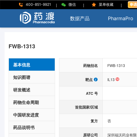
|
|
|
400-851-9921
微信
菜单收藏
数据产品
PharmaPro
FWB-1313
基本信息
药物别名
FWB-1313
知识图谱
靶点
IL13
研发概述
ATC 号
药物生命周期
首批国家/区域
中国研发进度
复方
否
药品说明书
原研公司
深圳福沃药业有限