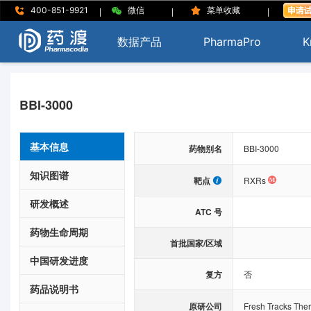
|
|
|
400-851-9921
微信
菜单收藏
数据产品
PharmaPro
K
BBI-3000
基本信息
药物别名
BBI-3000
知识图谱
靶点
RXRs
研发概述
ATC 号
药物生命周期
首批国家/区域
中国研发进度
复方
否
药品说明书
原研公司
Fresh Tracks Ther