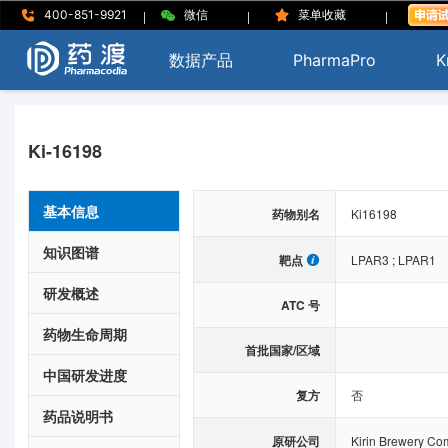
|
|
|
400-851-9921
微信
菜单收藏
数据产品
PharmaPro
K
Ki-16198
基本信息
药物别名
Ki16198
知识图谱
靶点
LPAR3
;
LPAR1
研发概述
ATC 号
药物生命周期
首批国家/区域
中国研发进度
复方
否
药品说明书
原研公司
Kirin Brewery Co