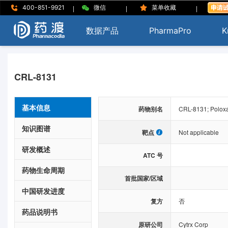
|
|
|
400-851-9921
微信
菜单收藏
数据产品
PharmaPro
K
CRL-8131
基本信息
药物别名
CRL-8131; Poloxa
知识图谱
靶点
Not applicable
研发概述
ATC 号
药物生命周期
首批国家/区域
中国研发进度
复方
否
药品说明书
原研公司
Cytrx Corp