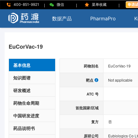
|
|
|
400-851-9921
微信
菜单收藏
数据产品
PharmaPro
K
EuCorVac-19
基本信息
药物别名
EuCorVac-19
知识图谱
靶点
Not applicable
研发概述
ATC 号
药物生命周期
首批国家/区域
中国研发进度
复方
否
药品说明书
原研公司
Eubiologics Co L