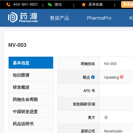
|
|
|
400-851-9921
微信
菜单收藏
数据产品
PharmaPro
K
NV-003
基本信息
药物别名
NV-003
知识图谱
靶点
Updating
研发概述
ATC 号
药物生命周期
首批国家/区域
中国研发进度
复方
否
药品说明书
原研公司
Novellusdx