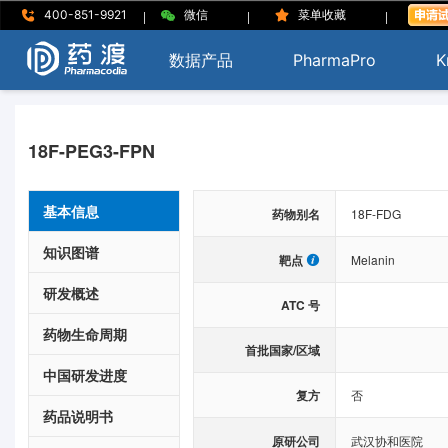
|
|
|
400-851-9921
微信
菜单收藏
数据产品
PharmaPro
K
18F-PEG3-FPN
基本信息
药物别名
18F-FDG
知识图谱
靶点
Melanin
研发概述
ATC 号
药物生命周期
首批国家/区域
中国研发进度
复方
否
药品说明书
原研公司
武汉协和医院