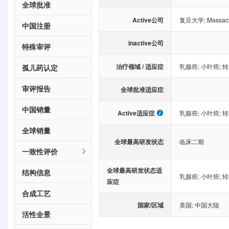
全球批准
Active公司
复旦大学
;
Massach
中国注册
Inactive公司
特殊审评
治疗领域 / 适应症
乳腺癌
;
小叶癌
;
转
孤儿药认定
审评报告
全球批准适应症
中国销量
Active适应症
乳腺癌
;
小叶癌
;
转
全球销量
全球最高研发状态
临床二期
一致性评价
全球最高研发状态适
结构信息
乳腺癌
;
小叶癌
;
转
应症
合成工艺
国家/区域
美国
;
中国大陆
活性全景