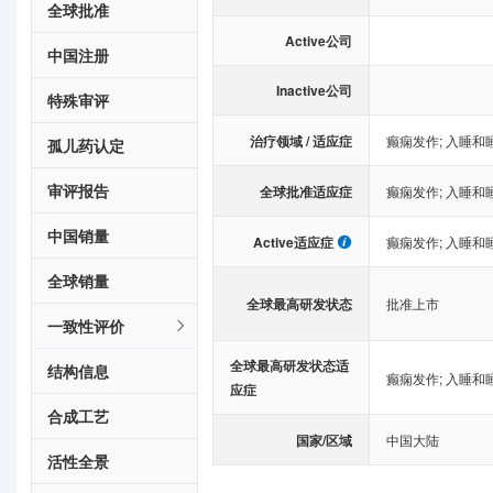
全球批准
Active公司
中国注册
Inactive公司
特殊审评
治疗领域 / 适应症
癫痫发作
;
入睡和
孤儿药认定
审评报告
全球批准适应症
癫痫发作
;
入睡和
中国销量
Active适应症
癫痫发作
;
入睡和
全球销量
全球最高研发状态
批准上市
一致性评价
全球最高研发状态适
结构信息
癫痫发作
;
入睡和
应症
合成工艺
国家/区域
中国大陆
活性全景