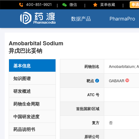
|
|
|
400-851-9921
微信
菜单收藏
数据产品
PharmaPro
Amobarbital Sodium
异戊巴比妥钠
基本信息
药物别名
Amobarbitalum;
知识图谱
靶点
GABAAR
研发概述
ATC 号
药物生命周期
首批国家/区域
中国研发进度
复方
否
药品说明书
原研公司