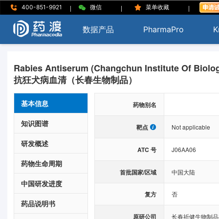
|
|
|
400-851-9921
微信
菜单收藏
数据产品
PharmaPro
K
Rabies Antiserum (Changchun Institute Of Biolog
抗狂犬病血清（长春生物制品）
基本信息
药物别名
知识图谱
靶点
Not applicable
研发概述
ATC 号
J06AA06
药物生命周期
首批国家/区域
中国大陆
中国研发进度
复方
否
药品说明书
原研公司
长春祈健生物制品