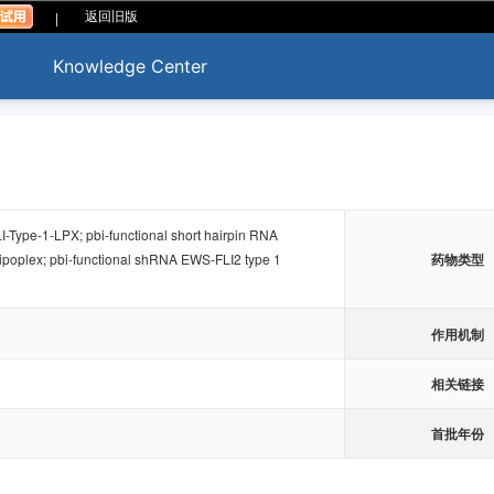
|
返回旧版
Knowledge Center
Type-1-LPX; pbi-functional short hairpin RNA
ipoplex; pbi-functional shRNA EWS-FLI2 type 1
药物类型
作用机制
相关链接
首批年份