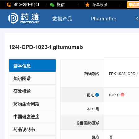
|
|
|
400-851-9921
微信
菜单收藏
数据产品
PharmaPro
K
124I-CPD-1023-figitumumab
基本信息
药物别名
FPX-1028; CPD-10
知识图谱
研发概述
靶点
IGF1R
药物生命周期
ATC 号
中国研发进度
首批国家/区域
药品说明书
复方
否