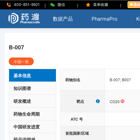
|
|
|
400-851-9921
微信
菜单收藏
数据产品
PharmaPro
K
B-007
中国一类
基本信息
药物别名
B-007; B007
知识图谱
研发概述
靶点
CD20
药物生命周期
ATC 号
中国研发进度
首批国家/区域
药品说明书