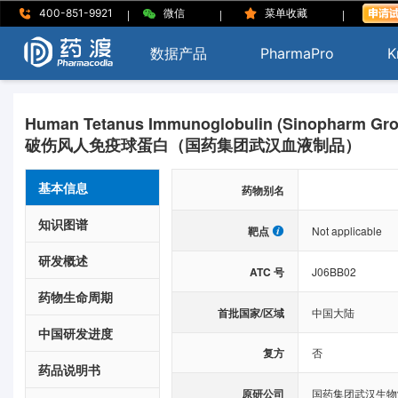
|
|
|
400-851-9921
微信
菜单收藏
数据产品
PharmaPro
K
Human Tetanus Immunoglobulin (Sinopharm Gro
破伤风人免疫球蛋白（国药集团武汉血液制品）
基本信息
药物别名
知识图谱
靶点
Not applicable
研发概述
ATC 号
J06BB02
药物生命周期
首批国家/区域
中国大陆
中国研发进度
复方
否
药品说明书
原研公司
国药集团武汉生物