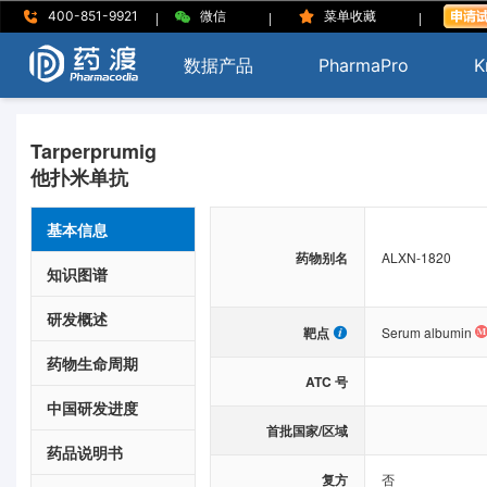
|
|
|
400-851-9921
微信
菜单收藏
数据产品
PharmaPro
K
Tarperprumig
他扑米单抗
基本信息
药物别名
ALXN-1820
知识图谱
研发概述
靶点
Serum albumin
药物生命周期
ATC 号
中国研发进度
首批国家/区域
药品说明书
复方
否