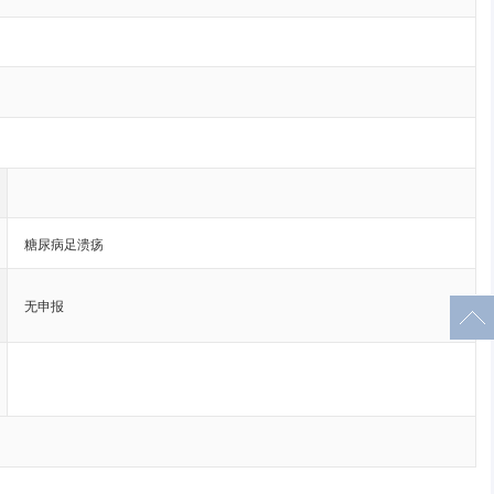
糖尿病足溃疡
无申报