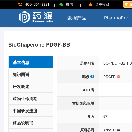
|
|
|
400-851-9921
微信
菜单收藏
数据产品
PharmaPro
BioChaperone PDGF-BB
基本信息
药物别名
BC-PDGF-BB; P
知识图谱
靶点
PDGFR
研发概述
ATC 号
药物生命周期
首批国家/区域
中国研发进度
复方
否
药品说明书
原研公司
Adocia SA