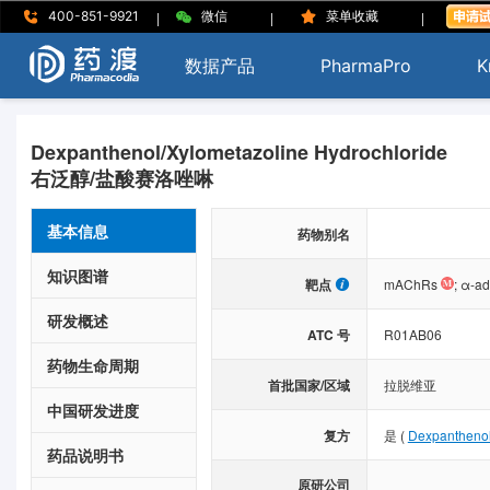
|
|
|
400-851-9921
微信
菜单收藏
数据产品
PharmaPro
K
Dexpanthenol/Xylometazoline Hydrochloride
右泛醇/盐酸赛洛唑啉
基本信息
药物别名
知识图谱
靶点
mAChRs
;
α-ad
研发概述
ATC 号
R01AB06
药物生命周期
首批国家/区域
拉脱维亚
中国研发进度
复方
是
(
Dexpantheno
药品说明书
原研公司