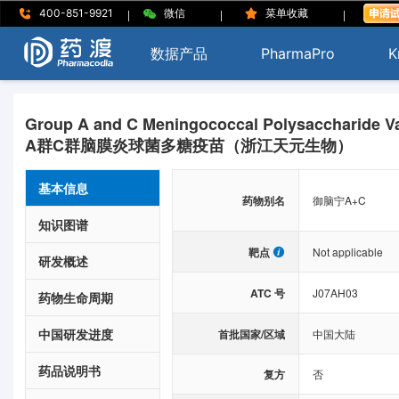
|
|
|
400-851-9921
微信
菜单收藏
数据产品
PharmaPro
K
Group A and C Meningococcal Polysaccharide Va
A群C群脑膜炎球菌多糖疫苗（浙江天元生物）
基本信息
药物别名
御脑宁A+C
知识图谱
靶点
Not applicable
研发概述
ATC 号
J07AH03
药物生命周期
中国研发进度
首批国家/区域
中国大陆
药品说明书
复方
否