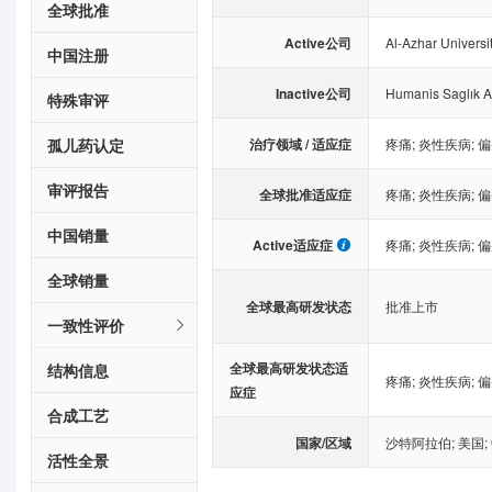
全球批准
Active公司
Al-Azhar Universi
中国注册
Inactive公司
Humanis Saglık A
特殊审评
治疗领域 / 适应症
孤儿药认定
疼痛
;
炎性疾病
;
偏
审评报告
全球批准适应症
疼痛
;
炎性疾病
;
偏
中国销量
Active适应症
疼痛
;
炎性疾病
;
偏
全球销量
全球最高研发状态
批准上市
一致性评价
全球最高研发状态适
结构信息
疼痛
;
炎性疾病
;
偏
应症
合成工艺
国家/区域
沙特阿拉伯
;
美国
;
活性全景