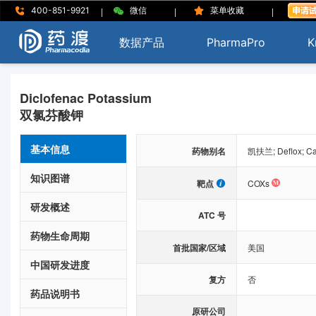
|
|
|
400-851-9921
微信
菜单收藏
数据产品
PharmaPro
K
Diclofenac Potassium
双氯芬酸钾
基本信息
药物别名
凯扶兰; Deflox; Cat
知识图谱
靶点
COXs
研发概述
ATC 号
药物生命周期
首批国家/区域
美国
中国研发进度
复方
否
药品说明书
原研公司