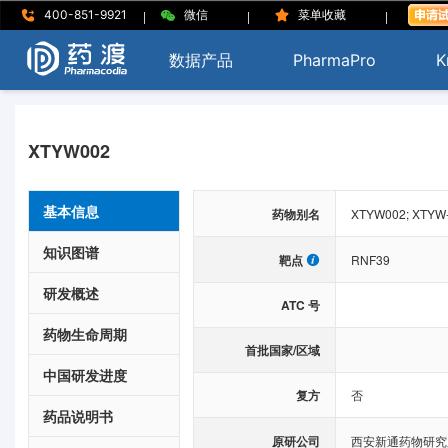
|
|
|
400-851-9921
微信
菜单收藏
数据产品
PharmaPro
K
XTYW002
基本信息
药物别名
XTYW002; XTYW
知识图谱
靶点
RNF39
研发概述
ATC 号
药物生命周期
首批国家/区域
中国研发进度
复方
否
药品说明书
原研公司
西安新通药物研究