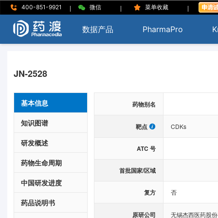
|
|
|
400-851-9921
微信
菜单收藏
数据产品
PharmaPro
K
JN-2528
基本信息
药物别名
知识图谱
靶点
CDKs
研发概述
ATC 号
药物生命周期
首批国家/区域
中国研发进度
复方
否
药品说明书
原研公司
无锡杰西医药股份