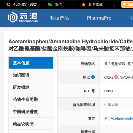
|
|
|
400-851-9921
微信
菜单收藏
数据产品
PharmaPro
K
Acetaminophen/Amantadine Hydrochloride/Caffei
对乙酰氨基酚/盐酸金刚烷胺/咖啡因/马来酸氯苯那敏
基本信息
药物别名
复方氨酚烷胺; 复
知识图谱
靶点
COXs
;
NMDAR
研发概述
ATC 号
R05X
药物生命周期
首批国家/区域
中国大陆
中国研发进度
复方
是
(
Acetaminoph
药品说明书
原研公司