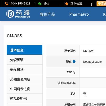
|
|
|
400-851-9921
微信
菜单收藏
数据产品
PharmaPro
K
CM-325
基本信息
药物别名
CM-325
知识图谱
靶点
Not applicable
研发概述
ATC 号
药物生命周期
首批国家/区域
中国研发进度
复方
否
药品说明书
原研公司
康诺亚生物医药科