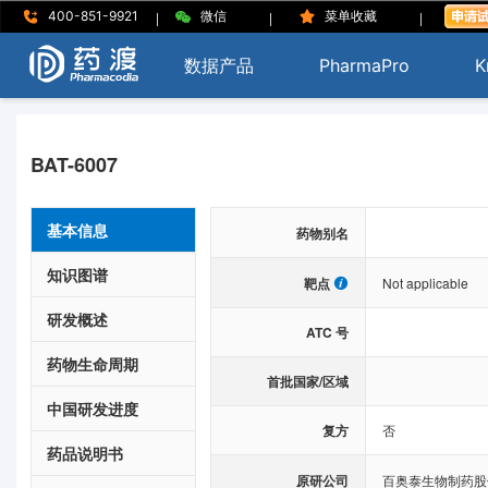
|
|
|
400-851-9921
微信
菜单收藏
数据产品
PharmaPro
K
BAT-6007
基本信息
药物别名
知识图谱
靶点
Not applicable
研发概述
ATC 号
药物生命周期
首批国家/区域
中国研发进度
复方
否
药品说明书
原研公司
百奥泰生物制药股