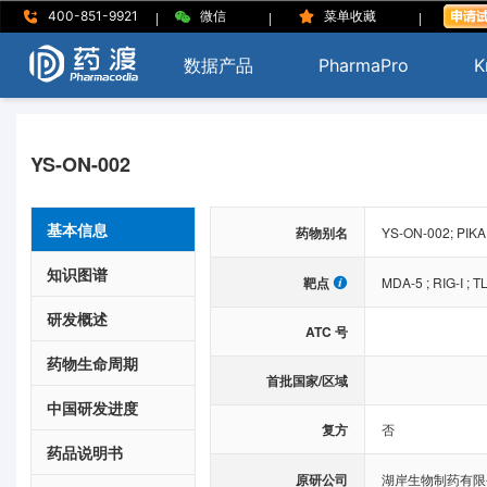
|
|
|
400-851-9921
微信
菜单收藏
数据产品
PharmaPro
K
YS-ON-002
基本信息
药物别名
YS-ON-002; PIKA
知识图谱
靶点
MDA-5
;
RIG-I
;
T
研发概述
ATC 号
药物生命周期
首批国家/区域
中国研发进度
复方
否
药品说明书
原研公司
湖岸生物制药有限