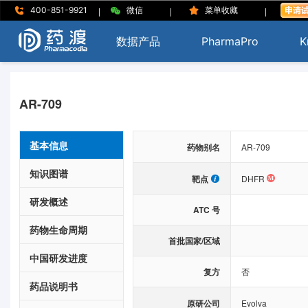
|
|
|
400-851-9921
微信
菜单收藏
数据产品
PharmaPro
K
AR-709
基本信息
药物别名
AR-709
知识图谱
靶点
DHFR
研发概述
ATC 号
药物生命周期
首批国家/区域
中国研发进度
复方
否
药品说明书
原研公司
Evolva