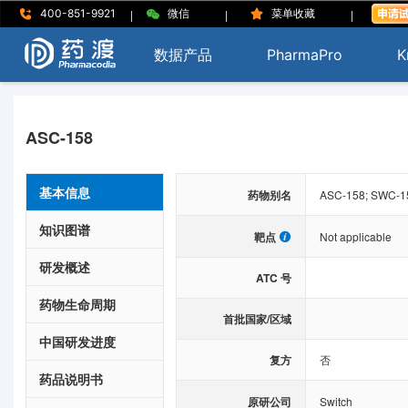
|
|
|
400-851-9921
微信
菜单收藏
数据产品
PharmaPro
K
ASC-158
基本信息
药物别名
ASC-158; SWC-1
知识图谱
靶点
Not applicable
研发概述
ATC 号
药物生命周期
首批国家/区域
中国研发进度
复方
否
药品说明书
原研公司
Switch