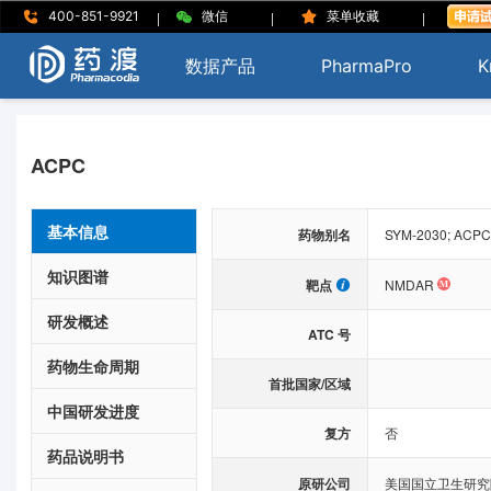
|
|
|
400-851-9921
微信
菜单收藏
数据产品
PharmaPro
K
ACPC
基本信息
药物别名
SYM-2030; ACPC
知识图谱
靶点
NMDAR
研发概述
ATC 号
药物生命周期
首批国家/区域
中国研发进度
复方
否
药品说明书
原研公司
美国国立卫生研究