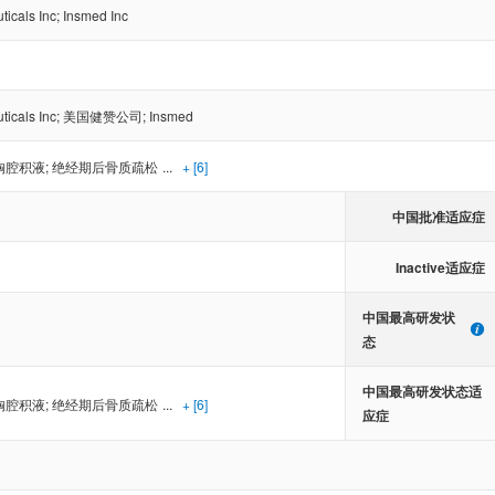
icals Inc
;
Insmed Inc
icals Inc
;
美国健赞公司
;
Insmed
胸腔积液
;
绝经期后骨质疏松
...
+ [6]
中国批准适应症
Inactive适应症
中国最高研发状
态
中国最高研发状态适
胸腔积液
;
绝经期后骨质疏松
...
+ [6]
应症