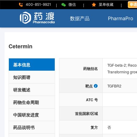
|
|
|
400-851-9921
微信
菜单收藏
数据产品
PharmaPro
Cetermin
基本信息
TGF-beta-2; Recom
药物别名
Transforming growt
知识图谱
靶点
TGFBR2
研发概述
ATC 号
药物生命周期
首批国家/区域
中国研发进度
药品说明书
复方
否