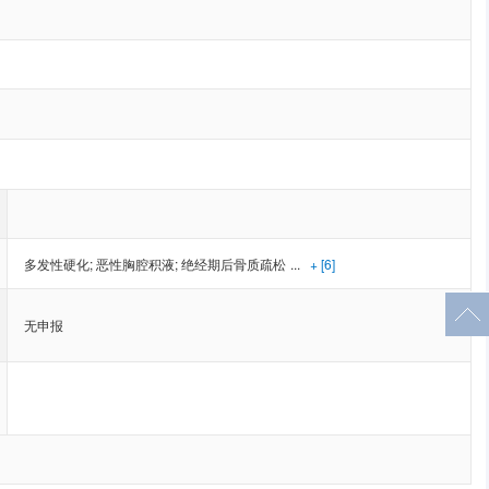
多发性硬化
;
恶性胸腔积液
;
绝经期后骨质疏松
...
+ [6]
无申报