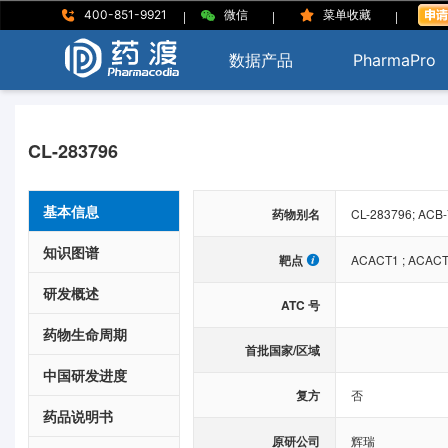
|
|
|
400-851-9921
微信
菜单收藏
数据产品
PharmaPro
CL-283796
基本信息
药物别名
CL-283796; ACB
知识图谱
靶点
ACACT1
;
ACACT
研发概述
ATC 号
药物生命周期
首批国家/区域
中国研发进度
复方
否
药品说明书
原研公司
辉瑞